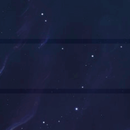
当前位置：
九游体育（中国）官方网
深化改革的意见
息化质量工作
巨人”企业认定和复核工作的通知