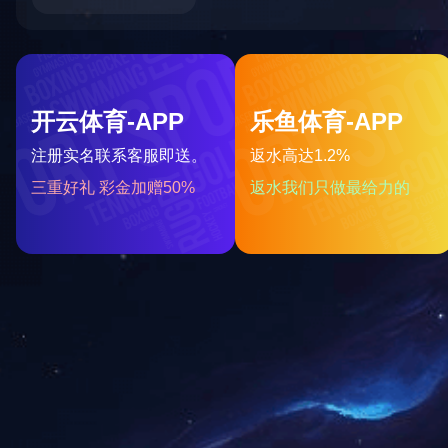
重磅！第三批专精特新重点“小巨人”企业申报工作启动
工业和信息化部关于印发《优质中小企业梯度培育管理
八部门关于印发《“人工智能+制造”专项行动实施意见
四中全会提及的“52167”有何内涵？
工业和信息化部办公厅关于开展2025年度绿色工厂推
有变！2025年专精特新小巨人企业最新评审进展消息
一图讲清工业文化资源｜你熟悉的首钢园、陶溪川、沈
首次！全国工业文化资源摸底调查启动
专精特新申报避坑指南来了！