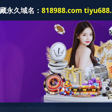
策法规
工业文化
工业视频
会员风采
协会
加入我们