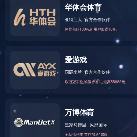
九游体育（中国）官方网站-九游 SPORTS
一图讲清工业文化资