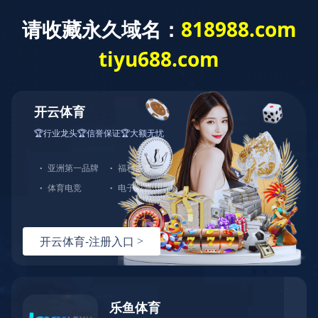
九游体育（中国）官方网站
九游体育（中国）官方网站
协会简介
政策法规
九游体育（中国）官方网站-九游 SPORTS
当前位置：
九游体育（中国）官方网站
>
政策法规
>
九游
九游体育（中国）官方网站-九游 SPORTS
体育（中国）官方网站-九游 SPORTS
四中全会提及的“52167”有何内涵？
省级政策
发布日期： 2025-12-09
来源：“共产党员”微信公众号
地方政策
工业文化
工业视频