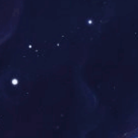
部署，积极探索弘扬中国特色工业文化的新方法、新模式
批注重工业文化、创新能力突出、业务特色鲜明、国际竞
强、国家级专精特新、单项冠军、隐形冠军等冠军企业，被