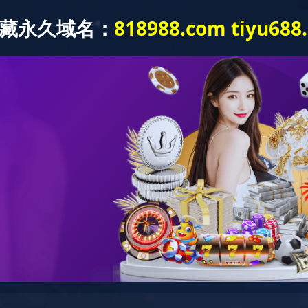
策法规
工业文化
工业视频
会员风采
协会
加入我们