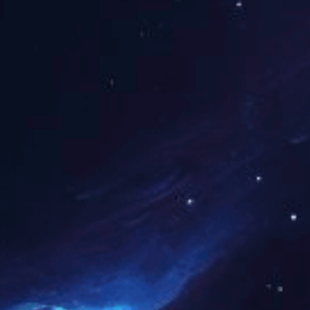
三、赋能企业 实效助推