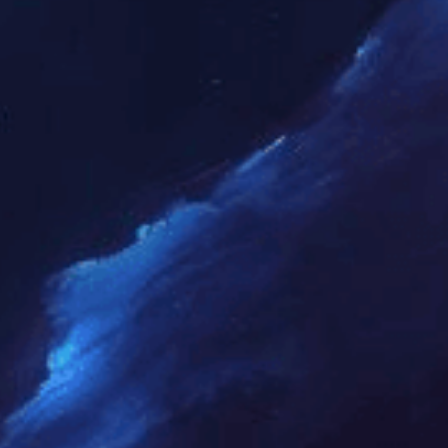
、新路径，建立了上下游互融共生、利益共享、推进
争力强的会员企业。
誉为“冠军企业之家”。