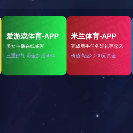
2016年7月6日获省民政厅批准成立，是我国首家工业文