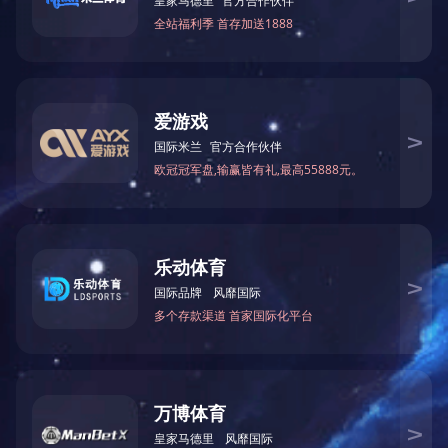
群星闪耀核心领航
本次荣膺认定的三位核心高管分别是：
1.吴永进(福建省高层次C类人才)
2.苏紫芹(福建省高层次B类人才)
3.王文宝(福建省高层次C类人才)
他们是公司的领军人物与技术骨干，不仅在各自的专
业领域拥有深厚的学术造诣与实践经验，更在推动企业技
术革新与产业升级中发挥了关键作用。此次入选，既是对
个人专业能力的权威盖章，也是对铂联科技核心团队战斗
力的最高肯定。
人才兴企 人才强市
未来，铂联科技将继续锚定“人才强企”目标，充分发
挥高层次人才的示范引领作用，持续深耕技术创新，为厦
门市乃至福建省的科技发展贡献“铂联力量”，书写新时