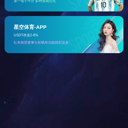
人环保科技股份有限公司董事长桂银太等作为受邀嘉宾围
绕培育发展新质生产力发表演讲、参加圆桌论坛，交流经
验，共谋未来。
会上，厦门创业人环保科技股份有限公司、厦门鑫朋
工贸有限公司、厦门视贝科技有限公司、厦门锋元机器人