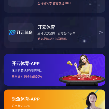
纪委驻原国家工商总局纪检组组长石见元，原国家质量监
督检验检疫总局党组成员、国家标准管理委员会原主任纪
正昆，国家市场监督管理总局原总工程师黄国梁，中国国
际科技促进会会长段洣毅，清华大学原副校长郑力，中国
机械工业联合会党委副书记、副会长张文宏，中国科学院
院士毛明，中国工程院院士刘大响，中国科学院院士陈润
生，燕山大学党委书记赵险峰，中国工业报社党委书记、
社长徐金宝，中共井研县委书记、县人民政府县长陈剑波
等嘉宾出席会议并致辞或演讲。中国工业经济联合会党委
书记、执行副会长兼秘书长、制造强国战略咨询委员会委
员熊梦主持。