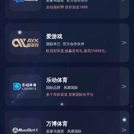
一起凝聚智慧，形成合力，共同为中国工业高质量发展助
力。
第十二届全国政协副主席马培华出席会议并致辞。中
国工业经济联合会会长、工业和信息化部原部长李毅中，
第十四届全国政协常委贾楠，第十一届全国人大常委、财
经委副主任贺铿，工业和信息化部原副部长杨学山，中国
企业联合会党委书记、常务副会长兼理事长朱宏任，中央