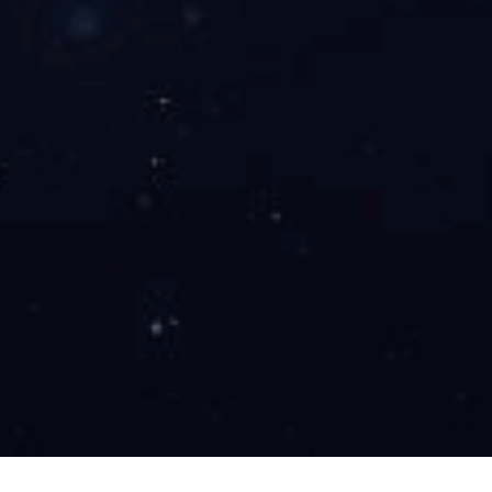
此外，论坛还设置企业展区，7家获奖会员企业直观
展现了企业在智能制造、人工智能、环保科技等领域的核
心产品与技术实力，吸引了大量与会者驻足交流了解。此
次参展不仅提升了企业的品牌曝光度，更通过面对面的深
度交流，助力企业拓展商机、促进资源对接及潜在合作。