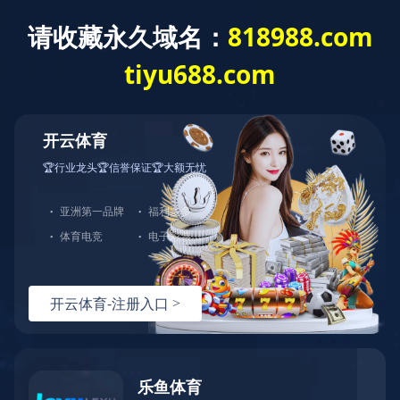
九游体育（中国）官方网站
九游体育（中国）官方网站
协会简介
政策法规
质量品牌
当前位置：
九游体育（中国）官方网站
>
>
质量品牌
九游体育（中国）官方网站-九游 SPORTS
100个上榜！2024年度质量提升与品牌建设
省级政策
典型案例名单公布
地方政策
发布日期： 2025-03-10
来源：工业和信息化部科技司
工业文化
工业视频
关于公布2024年度质量提升与品牌建设典型案例名单的通
知