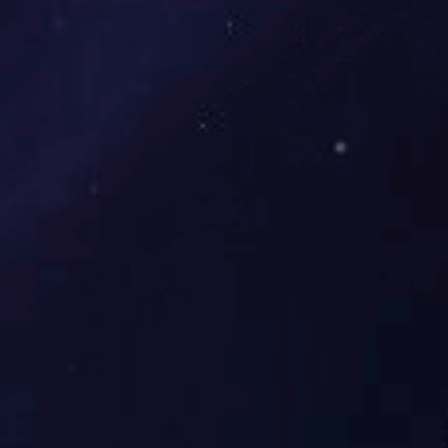
特别对话 高端装备：向“新”突破 向“智”图强
10:15-10:25
主题演讲 第十三届全国政协经济委员会副主任、国家
智能制造专家委员会主任，工业和信息化部原副部长苏波
10:25-10:35
主题演讲 中国工程院院士、中国航天科技集团有限公
司首席信息官王国庆
10:35-11:05
特别对话主持人：苏波
对话嘉宾：
中国工程院院士、中国航天科技集团有限公司首席信
息官王国庆