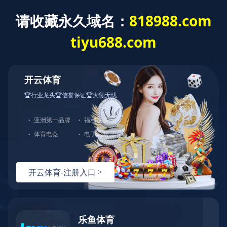
九游体育（中国）官方网站
九游体育（中国）官方网站
协会简介
政策法规
会议展览
当前位置：
九游体育（中国）官方网站
>
九游体育（中
九游体育（中国）官方网站-九游 SPORTS
国）官方网站
>
会议展览
第十七届中国工业论坛即将召开
省级政策
发布日期： 2024-12-12
地方政策
工业文化
2024年是中华人民共和国成立75周年，是实现“十四
五”规划目标任务的关键一年。党的二十届三中全会审议通
工业视频
过的《中共中央关于进一步全面深化改革、推进中国式现
代化的决定》明确提出，“健全因地制宜发展新质生产力体