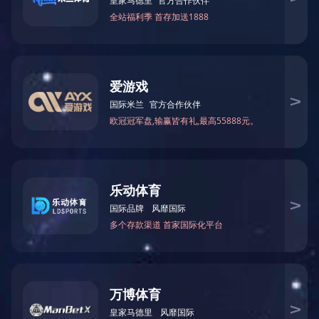
中国工业论坛作为探讨工业改革发展创新之路，推进
我国新型工业化进程的高层对话平台，自2005年创立以