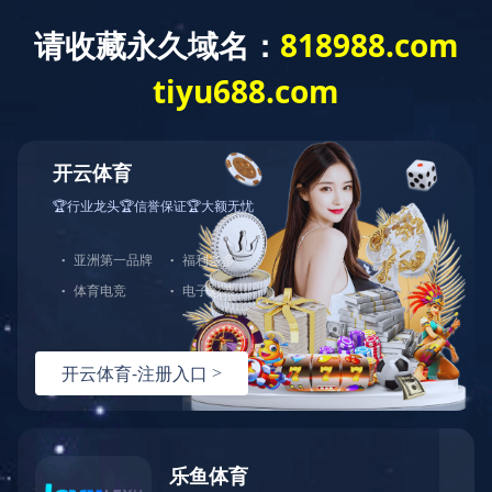
九游体育（中国）官方网站
九游体育（中国）官方网站
协会简介
政策法规
工业视频
当前位置：
九游体育（中国）官方网站
>
>
工业视频
九游体育（中国）官方网站-九游 SPORTS
视频 | 《我们的制造》首集《力度：创新不
省级政策
息》重磅推出
地方政策
发布日期： 2024-07-16
工业文化
工业视频
一键分享：