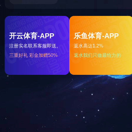
厦门中小企业数字化转型人才培训专题集训营首期班由火
报名从2月22日开始，仅仅几天时间，原计划的50人班级
业的49人顺延至第二期班。
数字化转型 发展新引擎
数字化转型已经成为推动经济社会发展的新引擎，对于