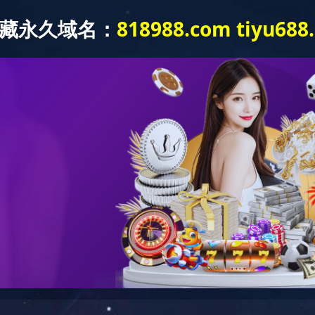
策法规
工业文化
工业视频
会员风采
协会
加入我们